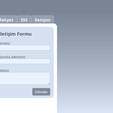
aliyet
SSS
İletişim
İletişim Formu
İsminiz
Eposta adresiniz
İletiniz