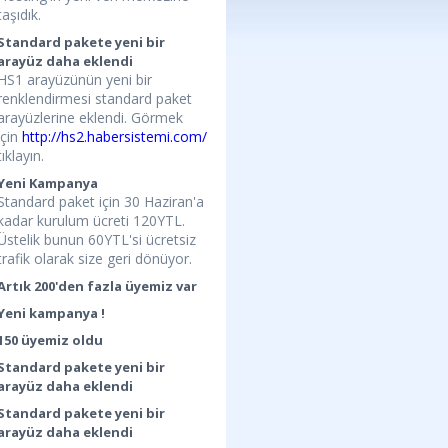
taşıdık.
Standard pakete yeni bir
arayüz daha eklendi
HS1 arayüzünün yeni bir
renklendirmesi standard paket
arayüzlerine eklendi. Görmek
için
http://hs2.habersistemi.com/
tıklayın.
Yeni Kampanya
Standard paket için 30 Haziran'a
kadar kurulum ücreti 120YTL.
Üstelik bunun 60YTL'si ücretsiz
trafik olarak size geri dönüyor.
Artık 200'den fazla üyemiz var
Yeni kampanya !
150 üyemiz oldu
Standard pakete yeni bir
arayüz daha eklendi
Standard pakete yeni bir
arayüz daha eklendi