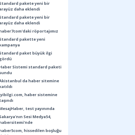
Standard pakete yeni bir
arayüz daha eklendi
Standard pakete yeni bir
arayüz daha eklendi
haber7com'daki röportajımız
Standard pakette yeni
kampanya
Standard paket büyük ilgi
gördü
Haber Sistemi standard paketi
sundu
Akistanbul da haber sitemine
katıldı
iyibilgi.com, haber sistemine
taşındı
MesajHaber, test yayınında
Sakarya'nın Sesi Medya54,
habersitemi'nde
haber5com, hissedilen boşluğu