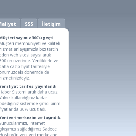
aliyet
SSS
İletişim
Müşteri sayımız 300'ü geçti
Müşteri memnuniyeti ve kaliteli
hizmet anlayışımızla bizi tercih
eden web sitesi sayısı artık
300'ün üzerinde. Yeniliklerle ve
daha cazip fiyat tarifesiyle
önümüzdeki dönemde de
hizmetinizdeyiz.
Yeni fiyat tarifesi yayınlandı
Haber Sistemi artık daha ucuz.
Yalnız kullandığınız kadar
ödediğiniz sistemde şimdi birim
fiyatlar da 30% ucuzladı.
Yeni verimerkezimize taşındık.
Sunucularımızı, Internet
çıkışımızı sağladığımız Sadece
Hosting'in yeni veri merkezine